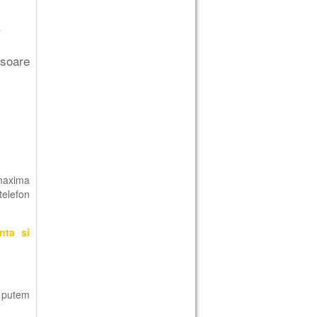
.
usoare
 maxima
elefon
anta si
 putem