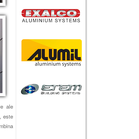
re ale
, este
ombina