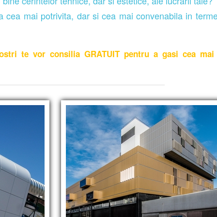
bine cerintelor tehnice, dar si estetice, ale lucrarii tale?
tia cea mai potrivita, dar si cea mai convenabila in term
 nostri te vor consilia GRATUIT pentru a gasi cea mai