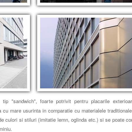
p "sandwich", foarte potrivit pentru placarile exterioa
a cu mare usurinta in comparatie cu materialele traditionale
de culori si stiluri (imitatie lemn, oglinda etc.) si se poate c
miniu.