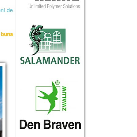
eni de
 buna