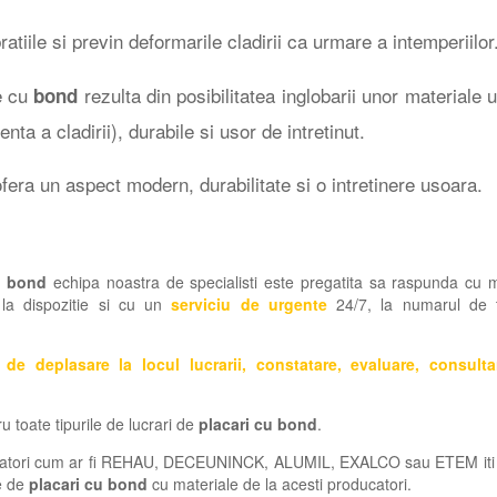
tiile si previn deformarile cladirii ca urmare a intemperiilor
te cu
rezulta din posibilitatea inglobarii unor materiale 
bond
nta a cladirii), durabile si usor de intretinut.
fera un aspect modern, durabilitate si o intretinere usoara.
u bond
echipa noastra de specialisti este pregatita sa raspunda cu
am la dispozitie si cu un
serviciu de urgente
24/7, la numarul de t
le de deplasare la locul lucrarii, constatare, evaluare, consult
u toate tipurile de lucrari de
placari cu bond
.
ucatori cum ar fi REHAU, DECEUNINCK, ALUMIL, EXALCO sau ETEM iti
le de
placari cu bond
cu materiale de la acesti producatori.