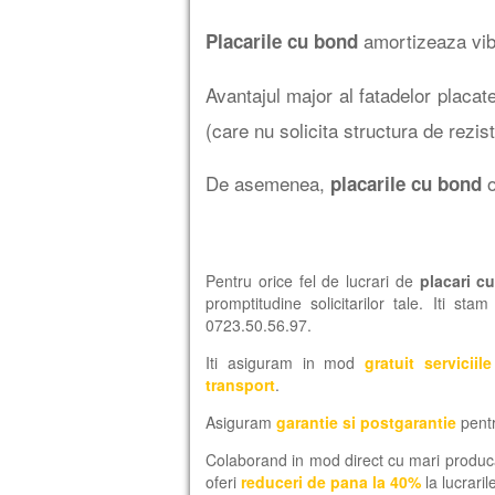
amortizeaza vibra
Placarile cu bond
Avantajul major al fatadelor placa
(care nu solicita structura de reziste
De asemenea,
o
placarile cu bond
Pentru orice fel de lucrari de
placari c
promptitudine solicitarilor tale. Iti st
0723.50.56.97.
Iti asiguram in mod
gratuit servicii
transport
.
Asiguram
garantie si postgarantie
pentr
Colaborand in mod direct cu mari prod
oferi
reduceri de pana la 40%
la lucrari