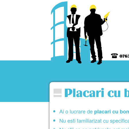
Ai o lucrare de
placari cu bo
Nu esti familiarizat cu specific